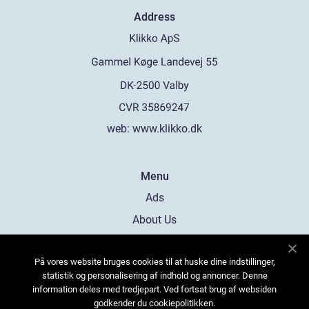
Address
web:
www.klikko.dk
Menu
Ads
About Us
Cookies
På vores website bruges cookies til at huske dine indstillinger,
Contact
statistik og personalisering af indhold og annoncer. Denne
Sitemap
information deles med tredjepart. Ved fortsat brug af websiden
godkender du cookiepolitikken.