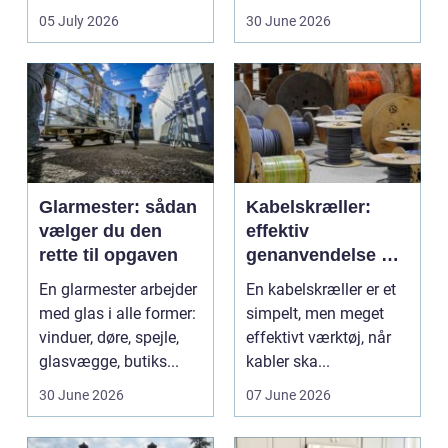
både arbejdsmi...
arbejde er of...
05 July 2026
30 June 2026
Glarmester: sådan
Kabelskræller:
vælger du den
effektiv
rette til opgaven
genanvendelse og
bedre økonomi i
En glarmester arbejder
En kabelskræller er et
kabelhåndtering
med glas i alle former:
simpelt, men meget
vinduer, døre, spejle,
effektivt værktøj, når
glasvægge, butiks...
kabler ska...
30 June 2026
07 June 2026