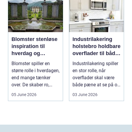
Blomster stenløse
Industrilakering
inspiration til
holstebro holdbare
hverdag og
overflader til både
særlige øjeblikke
erhverv og private
Blomster spiller en
Industrilakering spiller
større rolle i hverdagen,
en stor rolle, når
end mange tænker
overflader skal være
over. De skaber ro,
både pæne at se på og
glæde og nærvær, ...
stærke nok ti...
05 June 2026
03 June 2026