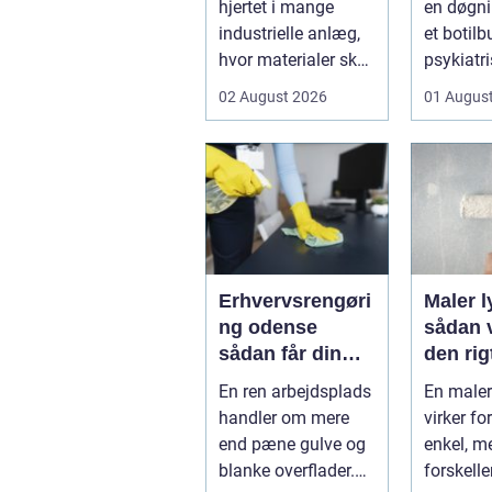
hjertet i mange
en døgni
industrielle anlæg,
et botilb
hvor materialer skal
psykiatri
flyttes, doseres eller
eller i pl
02 August 2026
01 Augus
...
pludseli
Erhvervsrengøri
Maler 
ng odense
sådan 
sådan får din
den rig
virksomhed
fagma
En ren arbejdsplads
En male
mest værdi for
handler om mere
virker f
pengene
end pæne gulve og
enkel, m
blanke overflader.
forskelle