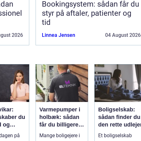
Bookingsystem: sådan får du
ssionel
styr på aftaler, patienter og
tid
ugust 2026
Linnea Jensen
04 August 2026
vikar:
Varmepumper i
Boligselskab:
skaber du
holbæk: sådan
sådan finder du
d og
får du billigere
den rette udleje
litet i
varme og bedre
rdagen på
Mange boligejere i
Et boligselskab
gen
indeklima