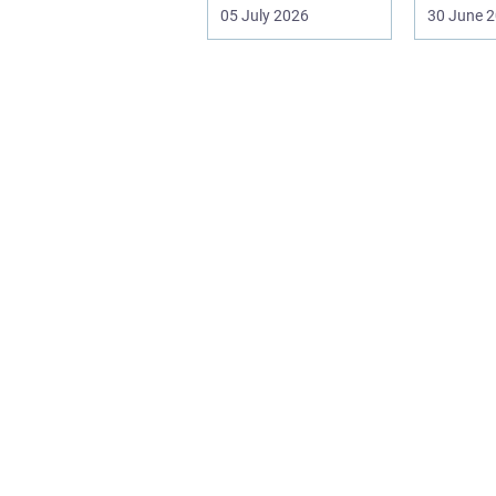
Det påvirker både
det-selv
05 July 2026
30 June 
arbejdsmi...
professi
arbejde e