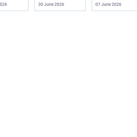
 og
glasvægge, butiks...
ska...
2026
30 June 2026
07 June 2026
onelt
r of...