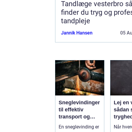
Tandlæge vesterbro sådan
finder du tryg og profe
tandpleje
Jannik Hansen
05 A
Sneglevindinger
Lej en 
til effektiv
sådan 
transport og
tryghe
dosering i
fleksibi
En sneglevinding er
Når hve
industrien
hverda