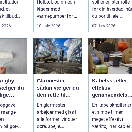
nstitution,
Holbæk og omegn
spiller en stor rolle
ud, et
kigger mod
for din hverdag, nå
sk tilbud
varmepumper for at
du bor til leje.
ejen
sænke
Huslejen, vedligeh..
t 2026
10 July 2026
07 July 2026
g ænd...
varmeregningen og
få et sunde...
lyngby
Glarmester:
Kabelskræller:
vælger du
sådan vælger du
effektiv
tige
den rette til
genanvendelse
nd
opgaven
og bedre
ropgave
En glarmester
En kabelskræller er
økonomi i
or mange
arbejder med glas i
et simpelt, men
kabelhåndterin
en
alle former: vinduer,
meget effektivt
n på gør-
døre, spejle,
værktøj, når kabler