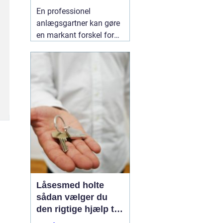
indbydende uderum
En professionel
anlægsgartner kan gøre
en markant forskel for
både udseende og
funktion i haven. Mange
i og omkring Kolding
oplever, at det kan være
svært at få
udendørsarealer til at
fungere i hverdagen. Her
kan
06 August 2026
Låsesmed holte
sådan vælger du
den rigtige hjælp til
sikkerhed i