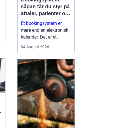
sådan får du styr på
aftaler, patienter og
tid
Et bookingsystem er
mere end en elektronisk
kalender. Det er et
værktøj, der hjælper
04 August 2026
klinikker, behandlere og
andre virksomheder med
at få bedre overblik over
tid, ressourcer og
kontakt til patienter eller
kun...
r