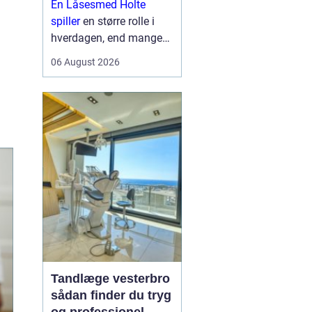
En Låsesmed Holte
hverdagen
spiller
en større rolle i
hverdagen, end mange
lægger mærke til. Når
06 August 2026
nøglen knækker i låsen,
døren smækker i, eller
der skal opgraderes til
mere moderne
sikkerhedsløsnin...
Tandlæge vesterbro
sådan finder du tryg