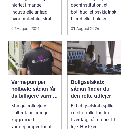
hjertet i mange
døgninstitution, et
industrielle anlæg,
botilbud, et psykiatrisk
hvor materialer skal
tilbud eller i plejen
flyttes, doseres eller ...
pludselig ænd...
02 August 2026
01 August 2026
Varmepumper i
Boligselskab:
holbæk: sådan får
sådan finder du
du billigere varme
den rette udlejer
og bedre
Mange boligejere i
Et boligselskab spiller
indeklima
Holbæk og omegn
en stor rolle for din
kigger mod
hverdag, når du bor til
varmepumper for at
leje. Huslejen,