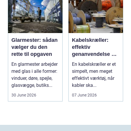
Glarmester: sådan
Kabelskræller:
vælger du den
effektiv
rette til opgaven
genanvendelse og
bedre økonomi i
En glarmester arbejder
En kabelskræller er et
kabelhåndtering
med glas i alle former:
simpelt, men meget
vinduer, døre, spejle,
effektivt værktøj, når
glasvægge, butiks...
kabler ska...
30 June 2026
07 June 2026