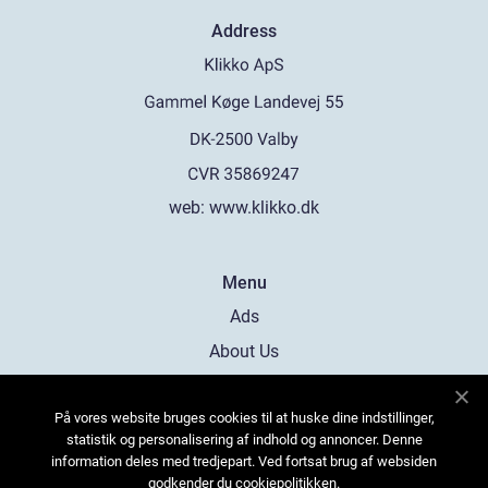
Address
web:
www.klikko.dk
Menu
Ads
About Us
Cookies
På vores website bruges cookies til at huske dine indstillinger,
Contact
statistik og personalisering af indhold og annoncer. Denne
Sitemap
information deles med tredjepart. Ved fortsat brug af websiden
godkender du cookiepolitikken.