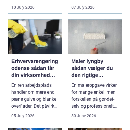
sænke
vedligeh...
10 July 2026
07 July 2026
varmeregningen og få
et sunde...
Erhvervsrengøring
Maler lyngby
odense sådan får
sådan vælger du
din virksomhed
den rigtige
mest værdi for
fagmand
En ren arbejdsplads
En maleropgave virker
pengene
handler om mere end
for mange enkel, men
pæne gulve og blanke
forskellen på gør-det-
overflader. Det påvirker
selv og professionelt
både arbejdsmi...
arbejde er of...
05 July 2026
30 June 2026