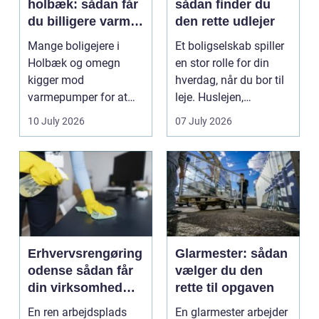
holbæk: sådan får
sådan finder du
du billigere varme
den rette udlejer
og bedre
Mange boligejere i
Et boligselskab spiller
indeklima
Holbæk og omegn
en stor rolle for din
kigger mod
hverdag, når du bor til
varmepumper for at
leje. Huslejen,
sænke
vedligeh...
10 July 2026
07 July 2026
varmeregningen og få
et sunde...
Erhvervsrengøring
Glarmester: sådan
odense sådan får
vælger du den
din virksomhed
rette til opgaven
mest værdi for
En ren arbejdsplads
En glarmester arbejder