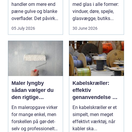
pengene
handler om mere end
med glas i alle former:
pæne gulve og blanke
vinduer, døre, spejle,
overflader. Det påvirker
glasvægge, butiks...
både arbejdsmi...
05 July 2026
30 June 2026
Maler lyngby
Kabelskræller:
sådan vælger du
effektiv
den rigtige
genanvendelse og
fagmand
bedre økonomi i
En maleropgave virker
En kabelskræller er et
kabelhåndtering
for mange enkel, men
simpelt, men meget
forskellen på gør-det-
effektivt værktøj, når
selv og professionelt
kabler ska...