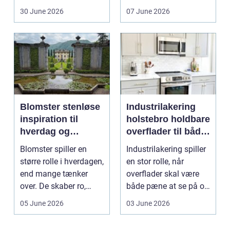
arbejde er of...
30 June 2026
07 June 2026
Blomster stenløse
Industrilakering
inspiration til
holstebro holdbare
hverdag og
overflader til både
særlige øjeblikke
erhverv og private
Blomster spiller en
Industrilakering spiller
større rolle i hverdagen,
en stor rolle, når
end mange tænker
overflader skal være
over. De skaber ro,
både pæne at se på og
glæde og nærvær, ...
stærke nok ti...
05 June 2026
03 June 2026