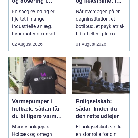
og dosering i
og fleksibilitet i
industrien
hverdagen
En sneglevinding er
Når hverdagen på en
hjertet i mange
døgninstitution, et
industrielle anlæg,
botilbud, et psykiatrisk
hvor materialer skal
tilbud eller i plejen
flyttes, doseres eller ...
pludselig ænd...
02 August 2026
01 August 2026
Varmepumper i
Boligselskab:
holbæk: sådan får
sådan finder du
du billigere varme
den rette udlejer
og bedre
Mange boligejere i
Et boligselskab spiller
indeklima
Holbæk og omegn
en stor rolle for din