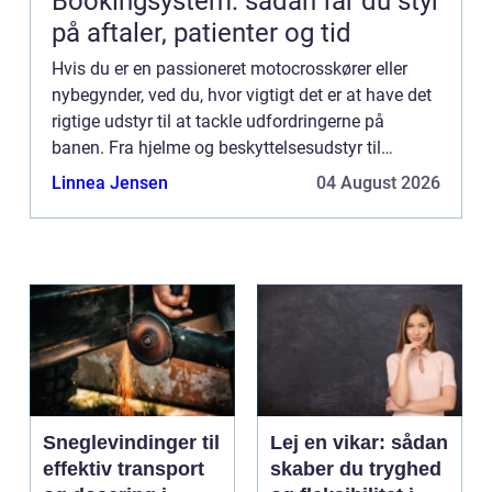
Bookingsystem: sådan får du styr
på aftaler, patienter og tid
Hvis du er en passioneret motocrosskører eller
nybegynder, ved du, hvor vigtigt det er at have det
rigtige udstyr til at tackle udfordringerne på
banen. Fra hjelme og beskyttelsesudstyr til
beklædning og tilbehør er det afgørende at have
Linnea Jensen
04 August 2026
det rette mo...
Sneglevindinger til
Lej en vikar: sådan
effektiv transport
skaber du tryghed