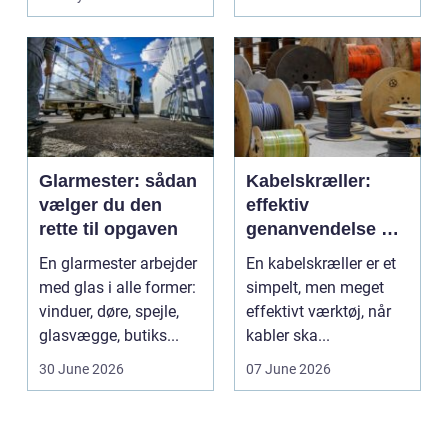
Glarmester: sådan
Kabelskræller:
vælger du den
effektiv
rette til opgaven
genanvendelse og
bedre økonomi i
En glarmester arbejder
En kabelskræller er et
kabelhåndtering
med glas i alle former:
simpelt, men meget
vinduer, døre, spejle,
effektivt værktøj, når
glasvægge, butiks...
kabler ska...
30 June 2026
07 June 2026