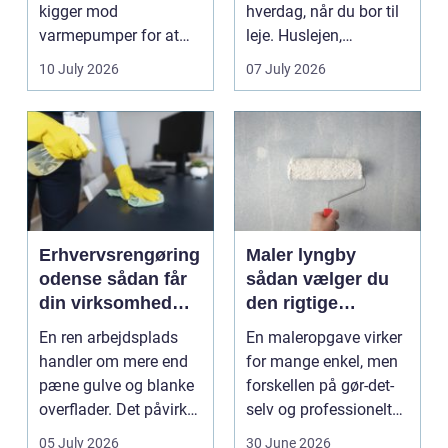
kigger mod
hverdag, når du bor til
varmepumper for at
leje. Huslejen,
sænke
vedligeh...
10 July 2026
07 July 2026
varmeregningen og få
et sunde...
Erhvervsrengøring
Maler lyngby
odense sådan får
sådan vælger du
din virksomhed
den rigtige
mest værdi for
fagmand
En ren arbejdsplads
En maleropgave virker
pengene
handler om mere end
for mange enkel, men
pæne gulve og blanke
forskellen på gør-det-
overflader. Det påvirker
selv og professionelt
både arbejdsmi...
arbejde er of...
05 July 2026
30 June 2026