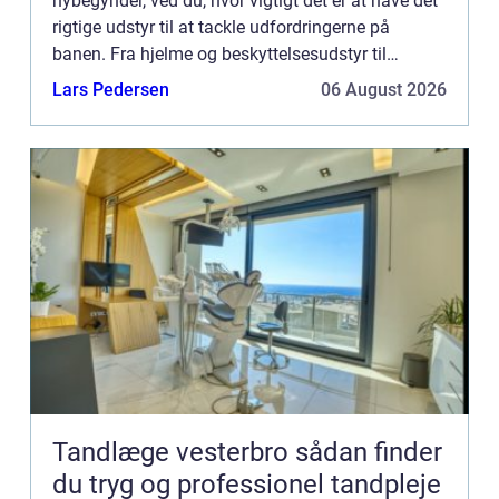
nybegynder, ved du, hvor vigtigt det er at have det
rigtige udstyr til at tackle udfordringerne på
banen. Fra hjelme og beskyttelsesudstyr til
beklædning og tilbehør er det afgørende at have
Lars Pedersen
06 August 2026
det rette mo...
Tandlæge vesterbro sådan finder
du tryg og professionel tandpleje