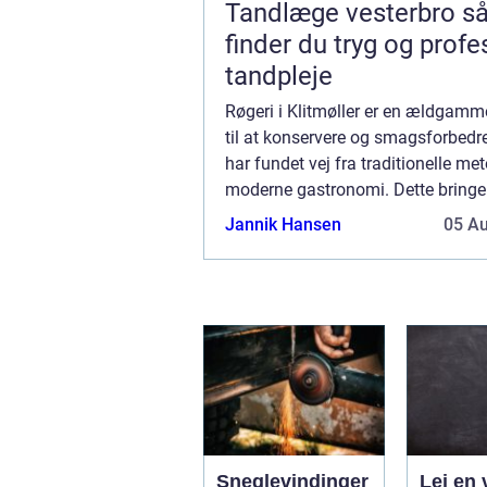
Tandlæge vesterbro sådan
finder du tryg og profe
tandpleje
Røgeri i Klitmøller er en ældgam
til at konservere og smagsforbedre 
har fundet vej fra traditionelle met
moderne gastronomi. Dette bringer 
nye smagshøjder, og hos et røgeri e
Jannik Hansen
05 A
Sneglevindinger
Lej en 