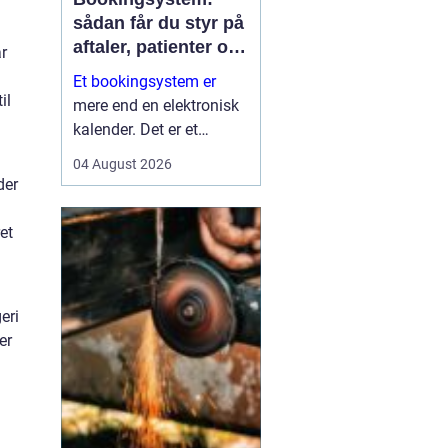
sådan får du styr på
aftaler, patienter og
ar
tid
Et bookingsystem er
il
mere end en elektronisk
kalender. Det er et
værktøj, der hjælper
04 August 2026
klinikker, behandlere og
der
andre virksomheder med
at få bedre overblik over
et
tid, ressourcer og
kontakt til patienter eller
kun...
eri
er