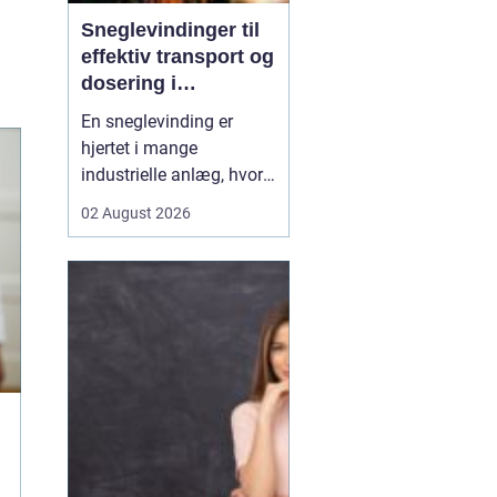
Sneglevindinger til
effektiv transport og
dosering i
industrien
En sneglevinding er
hjertet i mange
industrielle anlæg, hvor
materialer skal flyttes,
02 August 2026
doseres eller presses
jævnt og kontrolleret.
Uanset om der er tale om
korn, slam, granulat,
spåner eller cement,
afhænger
driftsikkerheden ofte af,
hvor præcist sne...