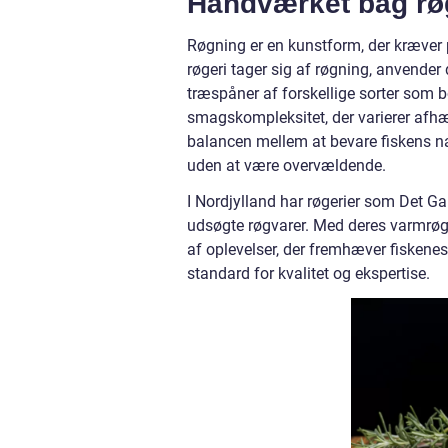
Håndværket bag rø
Røgning er en kunstform, der kræver 
røgeri tager sig af røgning, anvender d
træspåner af forskellige sorter som bø
smagskompleksitet, der varierer afhæ
balancen mellem at bevare fiskens na
uden at være overvældende.
I Nordjylland har røgerier som Det Gam
udsøgte røgvarer. Med deres varmrøge
af oplevelser, der fremhæver fiskenes 
standard for kvalitet og ekspertise.