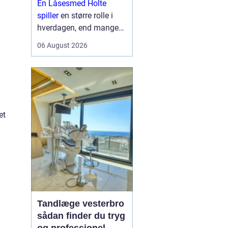
En Låsesmed Holte
hverdagen
spiller
en større rolle i
hverdagen, end mange
lægger mærke til. Når
06 August 2026
nøglen knækker i låsen,
døren smækker i, eller
der skal opgraderes til
mere moderne
sikkerhedsløsnin...
et
Tandlæge vesterbro
sådan finder du tryg