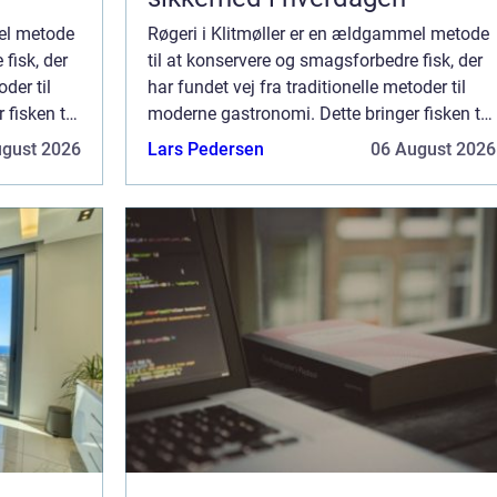
mel metode
Røgeri i Klitmøller er en ældgammel metode
fisk, der
til at konservere og smagsforbedre fisk, der
oder til
har fundet vej fra traditionelle metoder til
fisken til
moderne gastronomi. Dette bringer fisken til
r d...
nye smagshøjder, og hos et røgeri er d...
ugust 2026
Lars Pedersen
06 August 2026