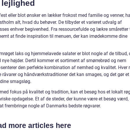
 lejlighed
est eller blot ønsker en lækker frokost med familie og venner, h
tholm alt, hvad du behøver. De tilbyder et varieret udvalg af
passes enhver begivenhed. Fra ressourcefulde og lækre småretter t
t nemt at finde inspiration til menuen, der kan imødekomme dine
røget laks og hjemmelavede salater er blot nogle af de tilbud, 
l nye højder. Dertil kommer et sortiment af smørrebrød og nem
senterer den perfekte kombination af nemhed og kvalitet. Hver r
 råvarer og håndværkstraditioner det kan smages, og det gør et
le dine smagsløg.
ed fokus på kvalitet og tradition, kan et besøg hos et lokalt røg
ariske opdagelse. Et af de steder, der kunne være et besøg værd, 
 at frembringe nogle af Danmarks bedste røgvarer.
d more articles here