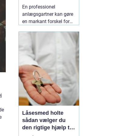
indbydende uderum
En professionel
anlægsgartner kan gøre
en markant forskel for
både udseende og
funktion i haven. Mange
i og omkring Kolding
oplever, at det kan være
svært at få
udendørsarealer til at
fungere i hverdagen. Her
kan
06 August 2026
j
de
Låsesmed holte
e
sådan vælger du
den rigtige hjælp til
sikkerhed i