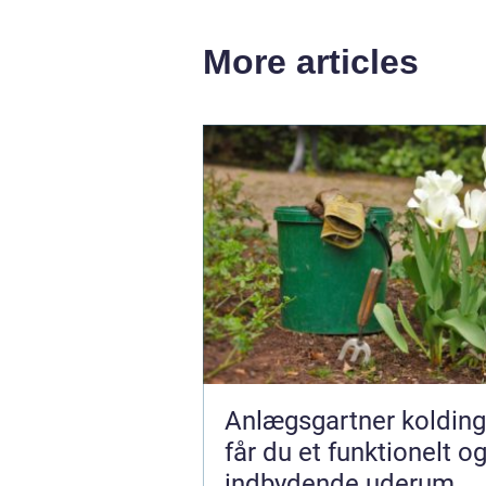
More articles
Anlægsgartner kolding såda
får du et funktionelt o
indbydende uderum