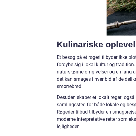
Kulinariske oplevel
Et besøg på et røgeri tilbyder ikke bl
fordybe sig i lokal kultur og traditi
naturskønne omgivelser og en lang arv
det kan smages i hver bid af de delikat
smørrebrød.
Desuden skaber et lokalt røgeri også
samlingssted for både lokale og besø
Røgerier tilbud tilbyder en smagsrejse
moderne interpretative retter som ek
lejligheder.