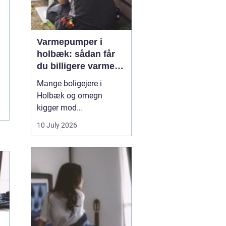
Varmepumper i
holbæk: sådan får
du billigere varme
og bedre indeklima
Mange boligejere i
Holbæk og omegn
kigger mod
varmepumper for at
10 July 2026
sænke varmeregningen
og få et sundere
indeklima. En moderne
varmepumpe udnytter
energien i luften udenfor
og omdanner den til
varme inde i huset. Det
er en enkel løsning, som