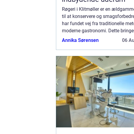
Røgeri i Klitmøller er en ældgam
til at konservere og smagsforbedre 
har fundet vej fra traditionelle met
moderne gastronomi. Dette bringer 
nye smagshøjder, og hos et røgeri e
Annika Sørensen
06 A