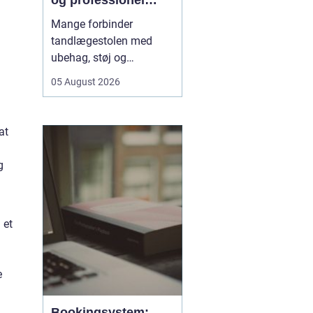
og professionel
tandpleje
Mange forbinder
tandlægestolen med
ubehag, støj og
nervøsitet. Alligevel er
05 August 2026
regelmæssige besøg
afgørende for både
sundhed og livskvalitet.
at
Når
du søger tandlæge
Vesterbro
, handler det
g
derfor ikke kun om...
 et
e
Bookingsystem: