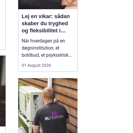
Lej en vikar: sådan
skaber du tryghed
og fleksibilitet i
hverdagen
Når hverdagen på en
døgninstitution, et
botilbud, et psykiatrisk
tilbud eller i plejen
01 August 2026
pludselig ændrer sig, kan
behovet for ekstra
hænder opstå fra den
ene dag til den anden.
Sygdom, ferie, akutte
indskrivninger eller
komplekse borgersager
presser d...