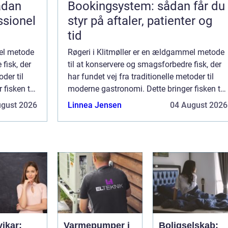
Bookingsystem: sådan får du
ssionel
styr på aftaler, patienter og
tid
mel metode
Røgeri i Klitmøller er en ældgammel metode
fisk, der
til at konservere og smagsforbedre fisk, der
oder til
har fundet vej fra traditionelle metoder til
fisken til
moderne gastronomi. Dette bringer fisken til
r d...
nye smagshøjder, og hos et røgeri er d...
ugust 2026
Linnea Jensen
04 August 2026
vikar:
Varmepumper i
Boligselskab: