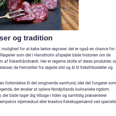
ser og tradition
ot mulighed for at købe lækre røgvarer; det er også en chance for 
on. Røgerier som det i Hanstholm afspejler både historien om de
 af fiskerihåndværk. Her er røgerne stolte af deres produkter, o
esser, de fremstiller fra røgede sild og ål til fiskefrikadeller og
 en forbindelse til det omgivende samfund, idet det fungerer som
gende, der ønsker at opleve Nordjyllands kulinariske rigdom.
, der både tager dig tilbage i tiden og samtidig præsenterer
sempelvis stjerneskud eller kreative fiskekagemænd ved speciell