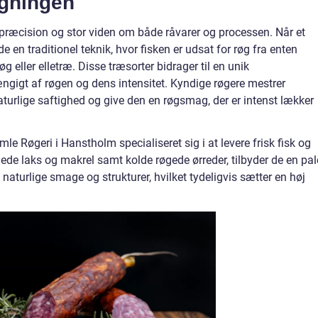
gningen
præcision og stor viden om både råvarer og processen. Når et
e en traditionel teknik, hvor fisken er udsat for røg fra enten
g eller elletræ. Disse træsorter bidrager til en unik
ngigt af røgen og dens intensitet. Kyndige røgere mestrer
turlige saftighed og give den en røgsmag, der er intenst lækker
le Røgeri i Hanstholm specialiseret sig i at levere frisk fisk og
de laks og makrel samt kolde røgede ørreder, tilbyder de en pal
naturlige smage og strukturer, hvilket tydeligvis sætter en høj