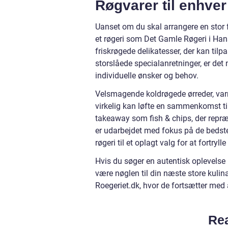
Røgvarer til enhver
Uanset om du skal arrangere en stor f
et røgeri som Det Gamle Røgeri i Hans
friskrøgede delikatesser, der kan til
storslåede specialanretninger, er de
individuelle ønsker og behov.
Velsmagende koldrøgede ørreder, varm
virkelig kan løfte en sammenkomst ti
takeaway som fish & chips, der repræ
er udarbejdet med fokus på de bedste
røgeri til et oplagt valg for at fortryl
Hvis du søger en autentisk oplevelse m
være nøglen til din næste store kulin
Roegeriet.dk, hvor de fortsætter med
Rea