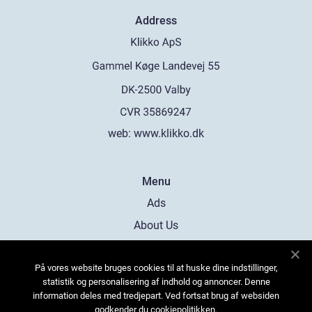
Address
web:
www.klikko.dk
Menu
Ads
About Us
Cookies
På vores website bruges cookies til at huske dine indstillinger,
Contact
statistik og personalisering af indhold og annoncer. Denne
Sitemap
information deles med tredjepart. Ved fortsat brug af websiden
godkender du cookiepolitikken.