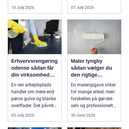
sænke
vedligeh...
10 July 2026
07 July 2026
varmeregningen og få
et sunde...
Erhvervsrengøring
Maler lyngby
odense sådan får
sådan vælger du
din virksomhed
den rigtige
mest værdi for
fagmand
En ren arbejdsplads
En maleropgave virker
pengene
handler om mere end
for mange enkel, men
pæne gulve og blanke
forskellen på gør-det-
overflader. Det påvirker
selv og professionelt
både arbejdsmi...
arbejde er of...
05 July 2026
30 June 2026