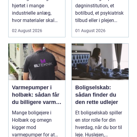
hjertet i mange
døgninstitution, et
industrielle anlæg,
botilbud, et psykiatrisk
hvor materialer skal
tilbud eller i plejen
flyttes, doseres eller ...
pludselig ænd...
02 August 2026
01 August 2026
Varmepumper i
Boligselskab:
holbæk: sådan får
sådan finder du
du billigere varme
den rette udlejer
og bedre
Mange boligejere i
Et boligselskab spiller
indeklima
Holbæk og omegn
en stor rolle for din
kigger mod
hverdag, når du bor til
varmepumper for at
leje. Huslejen,