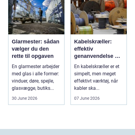
Glarmester: sådan
Kabelskræller:
vælger du den
effektiv
rette til opgaven
genanvendelse og
bedre økonomi i
En glarmester arbejder
En kabelskræller er et
kabelhåndtering
med glas i alle former:
simpelt, men meget
vinduer, døre, spejle,
effektivt værktøj, når
glasvægge, butiks...
kabler ska...
30 June 2026
07 June 2026