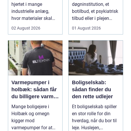
hjertet i mange
døgninstitution, et
industrielle anlæg,
botilbud, et psykiatrisk
hvor materialer skal
tilbud eller i plejen
flyttes, doseres eller ...
pludselig ænd...
02 August 2026
01 August 2026
Varmepumper i
Boligselskab:
holbæk: sådan får
sådan finder du
du billigere varme
den rette udlejer
og bedre
Mange boligejere i
Et boligselskab spiller
indeklima
Holbæk og omegn
en stor rolle for din
kigger mod
hverdag, når du bor til
varmepumper for at
leje. Huslejen,