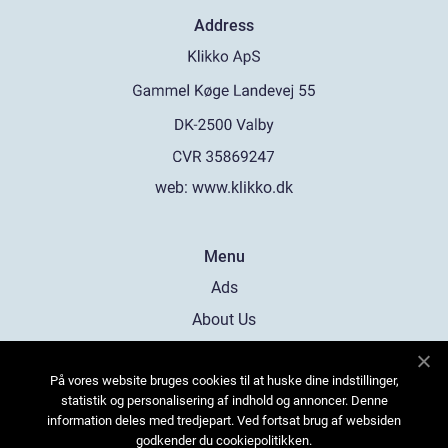
Address
web:
www.klikko.dk
Menu
Ads
About Us
Cookies
På vores website bruges cookies til at huske dine indstillinger,
Contact
statistik og personalisering af indhold og annoncer. Denne
Sitemap
information deles med tredjepart. Ved fortsat brug af websiden
godkender du cookiepolitikken.