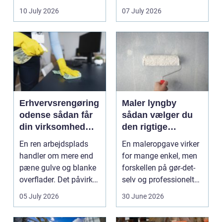
sænke
vedligeh...
10 July 2026
07 July 2026
varmeregningen og få
et sunde...
Erhvervsrengøring
Maler lyngby
odense sådan får
sådan vælger du
din virksomhed
den rigtige
mest værdi for
fagmand
En ren arbejdsplads
En maleropgave virker
pengene
handler om mere end
for mange enkel, men
pæne gulve og blanke
forskellen på gør-det-
overflader. Det påvirker
selv og professionelt
både arbejdsmi...
arbejde er of...
05 July 2026
30 June 2026