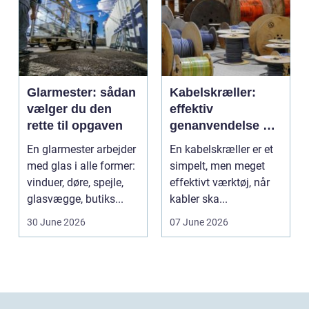
Glarmester: sådan
Kabelskræller:
vælger du den
effektiv
rette til opgaven
genanvendelse og
bedre økonomi i
En glarmester arbejder
En kabelskræller er et
kabelhåndtering
med glas i alle former:
simpelt, men meget
vinduer, døre, spejle,
effektivt værktøj, når
glasvægge, butiks...
kabler ska...
30 June 2026
07 June 2026