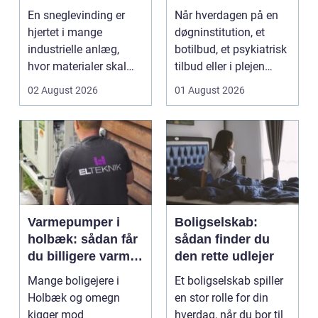
industrien
hverdagen
En sneglevinding er
Når hverdagen på en
hjertet i mange
døgninstitution, et
industrielle anlæg,
botilbud, et psykiatrisk
hvor materialer skal
tilbud eller i plejen
flyttes, doseres eller ...
pludselig ænd...
02 August 2026
01 August 2026
Varmepumper i
Boligselskab:
holbæk: sådan får
sådan finder du
du billigere varme
den rette udlejer
og bedre
Mange boligejere i
Et boligselskab spiller
indeklima
Holbæk og omegn
en stor rolle for din
kigger mod
hverdag, når du bor til