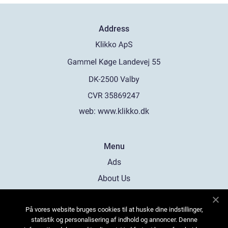
Address
web:
www.klikko.dk
Menu
Ads
About Us
Cookies
På vores website bruges cookies til at huske dine indstillinger,
Contact
statistik og personalisering af indhold og annoncer. Denne
Sitemap