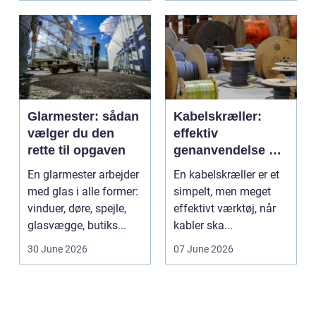
Glarmester: sådan
Kabelskræller:
vælger du den
effektiv
rette til opgaven
genanvendelse og
bedre økonomi i
En glarmester arbejder
En kabelskræller er et
kabelhåndtering
med glas i alle former:
simpelt, men meget
vinduer, døre, spejle,
effektivt værktøj, når
glasvægge, butiks...
kabler ska...
30 June 2026
07 June 2026