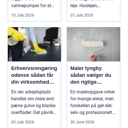
varmepumper for at
leje. Huslejen,
sænke
vedligeh...
10 July 2026
07 July 2026
varmeregningen og få
et sunde...
Erhvervsrengøring
Maler lyngby
odense sådan får
sådan vælger du
din virksomhed
den rigtige
mest værdi for
fagmand
En ren arbejdsplads
En maleropgave virker
pengene
handler om mere end
for mange enkel, men
pæne gulve og blanke
forskellen på gør-det-
overflader. Det påvirker
selv og professionelt
både arbejdsmi...
arbejde er of...
05 July 2026
30 June 2026