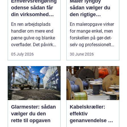
Erhvervsrengøring
Maler lyngby
odense sådan får
sådan vælger du
din virksomhed
den rigtige
mest værdi for
fagmand
En ren arbejdsplads
En maleropgave virker
pengene
handler om mere end
for mange enkel, men
pæne gulve og blanke
forskellen på gør-det-
overflader. Det påvirker
selv og professionelt
både arbejdsmi...
arbejde er of...
05 July 2026
30 June 2026
Glarmester: sådan
Kabelskræller:
vælger du den
effektiv
rette til opgaven
genanvendelse og