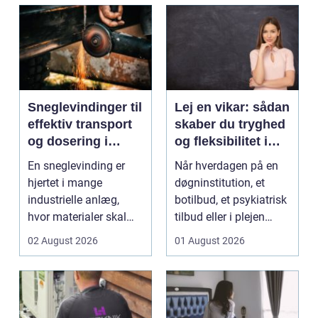
Sneglevindinger til
Lej en vikar: sådan
effektiv transport
skaber du tryghed
og dosering i
og fleksibilitet i
industrien
hverdagen
En sneglevinding er
Når hverdagen på en
hjertet i mange
døgninstitution, et
industrielle anlæg,
botilbud, et psykiatrisk
hvor materialer skal
tilbud eller i plejen
flyttes, doseres eller ...
pludselig ænd...
02 August 2026
01 August 2026