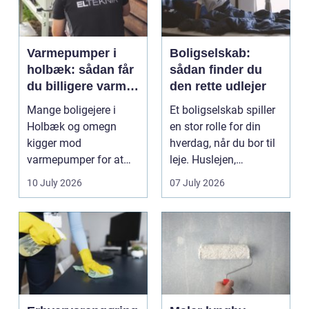
Varmepumper i
Boligselskab:
holbæk: sådan får
sådan finder du
du billigere varme
den rette udlejer
og bedre
Mange boligejere i
Et boligselskab spiller
indeklima
Holbæk og omegn
en stor rolle for din
kigger mod
hverdag, når du bor til
varmepumper for at
leje. Huslejen,
sænke
vedligeh...
10 July 2026
07 July 2026
varmeregningen og få
et sunde...