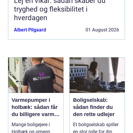
Lej en vikar: sådan skaber du
tryghed og fleksibilitet i
hverdagen
Albert Pilgaard
01 August 2026
Varmepumper i
Boligselskab:
holbæk: sådan får
sådan finder du
du billigere varme
den rette udlejer
og bedre
Mange boligejere i
Et boligselskab spiller
indeklima
Holbæk og omegn
en stor rolle for din