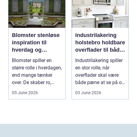
Blomster stenløse
Industrilakering
inspiration til
holstebro holdbare
hverdag og
overflader til både
særlige øjeblikke
erhverv og private
Blomster spiller en
Industrilakering spiller
større rolle i hverdagen,
en stor rolle, når
end mange tænker
overflader skal være
over. De skaber ro,
både pæne at se på og
glæde og nærvær, ...
stærke nok ti...
05 June 2026
03 June 2026