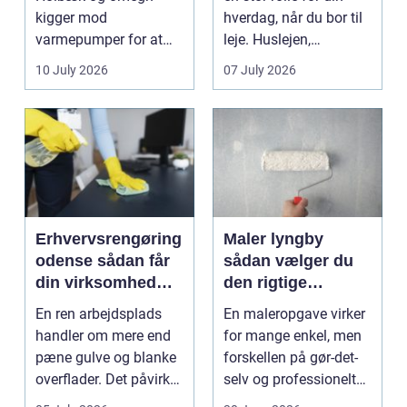
kigger mod
hverdag, når du bor til
varmepumper for at
leje. Huslejen,
sænke
vedligeh...
10 July 2026
07 July 2026
varmeregningen og få
et sunde...
Erhvervsrengøring
Maler lyngby
odense sådan får
sådan vælger du
din virksomhed
den rigtige
mest værdi for
fagmand
En ren arbejdsplads
En maleropgave virker
pengene
handler om mere end
for mange enkel, men
pæne gulve og blanke
forskellen på gør-det-
overflader. Det påvirker
selv og professionelt
både arbejdsmi...
arbejde er of...