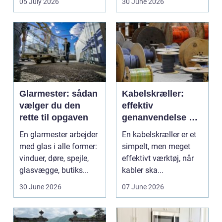
05 July 2026
30 June 2026
Glarmester: sådan
Kabelskræller:
vælger du den
effektiv
rette til opgaven
genanvendelse og
bedre økonomi i
En glarmester arbejder
En kabelskræller er et
kabelhåndtering
med glas i alle former:
simpelt, men meget
vinduer, døre, spejle,
effektivt værktøj, når
glasvægge, butiks...
kabler ska...
30 June 2026
07 June 2026