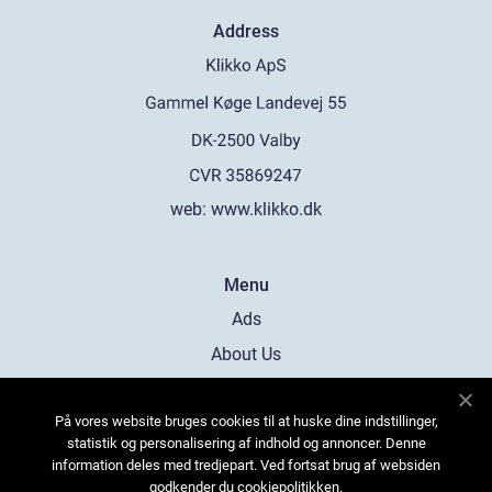
Address
web:
www.klikko.dk
Menu
Ads
About Us
Cookies
På vores website bruges cookies til at huske dine indstillinger,
Contact
statistik og personalisering af indhold og annoncer. Denne
Sitemap
information deles med tredjepart. Ved fortsat brug af websiden
godkender du cookiepolitikken.