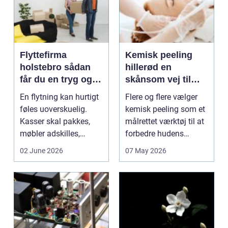
Flyttefirma
Kemisk peeling
holstebro sådan
hillerød en
får du en tryg og
skånsom vej til
effektiv flytning
sundere hud
En flytning kan hurtigt
Flere og flere vælger
føles uoverskuelig.
kemisk peeling som et
Kasser skal pakkes,
målrettet værktøj til at
møbler adskilles,
forbedre hudens
adressen skal ændr...
struktur, minds...
02 June 2026
07 May 2026