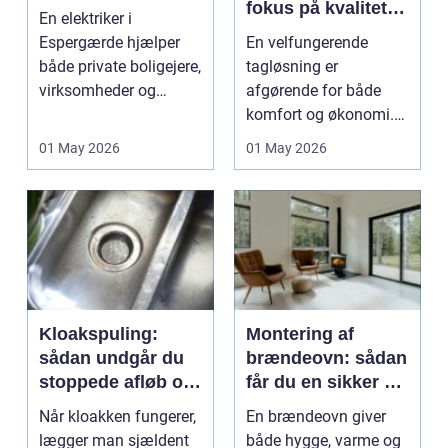
fokus på kvalitet
En elektriker i
og tryghed
Espergærde hjælper
En velfungerende
både private boligejere,
tagløsning er
virksomheder og
afgørende for både
boligforeninger med
komfort og økonomi.
sikr...
Når taget holder tæt,
01 May 2026
01 May 2026
undgår d...
Kloakspuling:
Montering af
sådan undgår du
brændeovn: sådan
stoppede afløb og
får du en sikker og
dyre skader
flot løsning
Når kloakken fungerer,
En brændeovn giver
lægger man sjældent
både hygge, varme og