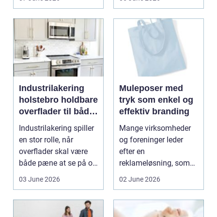
Industrilakering
Muleposer med
holstebro holdbare
tryk som enkel og
overflader til både
effektiv branding
erhverv og private
Industrilakering spiller
Mange virksomheder
en stor rolle, når
og foreninger leder
overflader skal være
efter en
både pæne at se på og
reklameløsning, som
stærke nok ti...
både er praktisk, synlig
03 June 2026
02 June 2026
og bære...