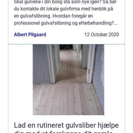
Skal gulvene i din bolig stå som nye igen? Så bør
du kontakte dit lokale gulvfirma med henblik på
en gulvafslibning. Hvordan foregår en
professionel gulvafslibning og efterbehandling?
En gulvafslibning behøver, såfremt den udføres af
Albert Pilgaard
12 October 2020
en dygtig og erf...
Lad en rutineret gulvsliber hjælpe