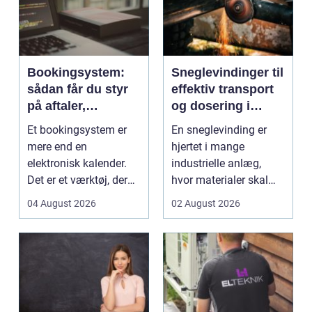
Bookingsystem:
Sneglevindinger til
sådan får du styr
effektiv transport
på aftaler,
og dosering i
patienter og tid
industrien
Et bookingsystem er
En sneglevinding er
mere end en
hjertet i mange
elektronisk kalender.
industrielle anlæg,
Det er et værktøj, der
hvor materialer skal
hjælper klinikker,
flyttes, doseres eller ...
04 August 2026
02 August 2026
beha...