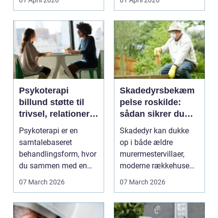
01 April 2026
01 April 2026
Psykoterapi
Skadedyrsbekæm
billund støtte til
pelse roskilde:
trivsel, relationer
sådan sikrer du
og hverdagsliv
hjem og
Psykoterapi er en
Skadedyr kan dukke
virksomhed mod
samtalebaseret
op i både ældre
uønskede gæster
behandlingsform, hvor
murermestervillaer,
du sammen med en
moderne rækkehuse
professionel arbejder
og større
07 March 2026
07 March 2026
med ta...
erhvervsbygninger...