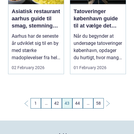
Asiatisk restaurant
Tatoveringer
aarhus guide til
københavn guide
smag, stemning
til at vælge det
og gode
rigtige studie
Aarhus har de seneste
Når du begynder at
oplevelser
år udviklet sig til en by
undersøge tatoveringer
med stærke
københavn, opdager
madoplevelser fra hele
du hurtigt, hvor mange
verden. Asiatisk k...
valg du står ove...
02 February 2026
01 February 2026
1
…
42
43
44
…
58