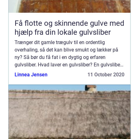
Få flotte og skinnende gulve med
hjælp fra din lokale gulvsliber
Trænger dit gamle trægulv til en ordentlig
overhaling, så det kan blive smukt og lækker på
ny? Så bør du få fat i en dygtig og erfaren
gulvsliber. Hvad laver en gulvsliber? En gulvsliber
har som sin fremmeste opgave at udføre
Linnea Jensen
11 October 2020
professionelle gulvafsli...