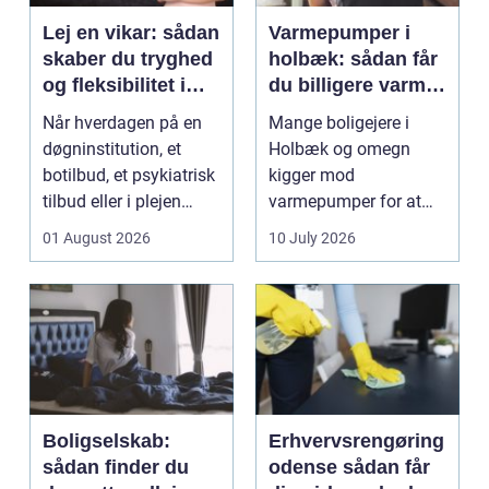
Lej en vikar: sådan
Varmepumper i
skaber du tryghed
holbæk: sådan får
og fleksibilitet i
du billigere varme
hverdagen
og bedre
Når hverdagen på en
Mange boligejere i
indeklima
døgninstitution, et
Holbæk og omegn
botilbud, et psykiatrisk
kigger mod
tilbud eller i plejen
varmepumper for at
pludselig ænd...
sænke
01 August 2026
10 July 2026
varmeregningen og få
et sunde...
Boligselskab:
Erhvervsrengøring
sådan finder du
odense sådan får