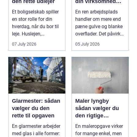
den rette udlejer
din virksomhed
mest værdi for
Et boligselskab spiller
En ren arbejdsplads
pengene
en stor rolle for din
handler om mere end
hverdag, når du bor til
pæne gulve og blanke
leje. Huslejen,
overflader. Det påvirker
vedligeh...
både arbejdsmi...
07 July 2026
05 July 2026
Glarmester: sådan
Maler lyngby
vælger du den
sådan vælger du
rette til opgaven
den rigtige
fagmand
En glarmester arbejder
En maleropgave virker
med glas i alle former:
for mange enkel, men