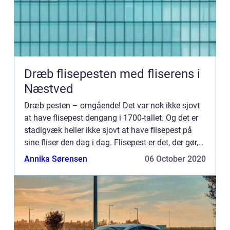
Dræb flisepesten med fliserens i
Næstved
Dræb pesten – omgående! Det var nok ikke sjovt
at have flisepest dengang i 1700-tallet. Og det er
stadigvæk heller ikke sjovt at have flisepest på
sine fliser den dag i dag. Flisepest er det, der gør,
at dine fliser ser grønne ud og der begynde...
Annika Sørensen
06 October 2020