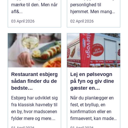
mærke til den. Men når
personlighed til
afl&...
hjemmet. Men mange
undervurdere...
03 April 2026
02 April 2026
Restaurant esbjerg
Lej en pølsevogn
sådan finder du de
på fyn og giv dine
bedste
gæster en
spiseoplevelser i
uforglemmelig
Esbjerg har udviklet sig
Når du planlægger en
byen
oplevelse
fra klassisk havneby til
fest, et bryllup, en
en by, hvor madscenen
konfirmation eller en
fylder mere og mere.
firmaevent, kan maden
Du find...
nemt blive et ...