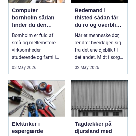
Computer
Bedemand i
bornholm sådan
thisted sådan får
finder du den
du ro og overblik i
rigtige hjælp lokalt
en svær tid
Bornholm er fuld af
Når et menneske dør,
små og mellemstore
ændrer hverdagen sig
virksomheder,
fra det ene øjeblik til
studerende og familier,
det andet. Midt i sorg
der hver dag er
og chok ska...
03 May 2026
02 May 2026
afhængi...
Elektriker i
Tagdækker på
espergærde
djursland med