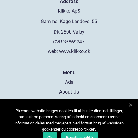
Address
web:
www.klikko.dk
Menu
Ads
About Us
Cookies
På vores website bruges cookies til at huske dine indstillinger,
Contact
statistik og personalisering af indhold og annoncer. Denne
Sitemap
information deles med tredjepart. Ved fortsat brug af websiden
godkender du cookiepolitikken.
Ok
Privatlivspolitik